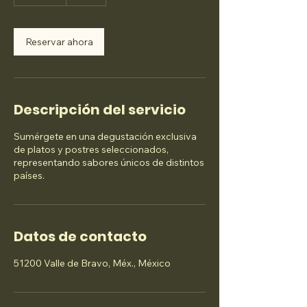
5
m
i
Reservar ahora
n
Descripción del servicio
Sumérgete en una degustación exclusiva
de platos y postres seleccionados,
representando sabores únicos de distintos
países.
Datos de contacto
51200 Valle de Bravo, Méx., México