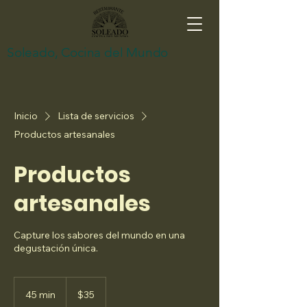
Soleado, Cocina del Mundo
Inicio
Lista de servicios
Productos artesanales
Productos
artesanales
Capture los sabores del mundo en una
degustación única.
35
pesos
45 min
4
$35
mexicanos