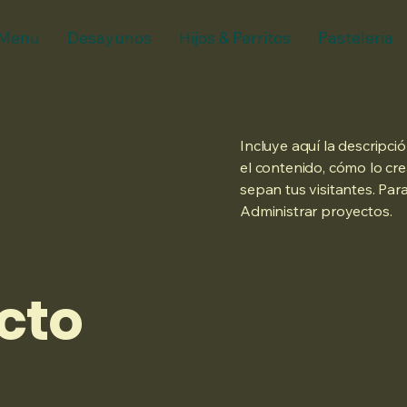
Menu
Desayunos
Hijos & Perritos
Pasteleria
Incluye aquí la descripc
el contenido, cómo lo cre
sepan tus visitantes. Par
Administrar proyectos.
cto