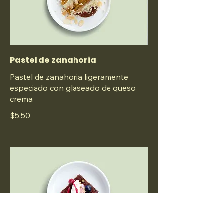
Pastel de zanahoria
Pastel de zanahoria ligeramente
especiado con glaseado de queso
crema
$5.50