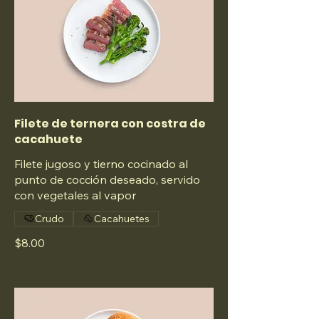
Filete de ternera con costra de
cacahuete
Filete jugoso y tierno cocinado al
punto de cocción deseado, servido
con vegetales al vapor
Crudo
Cacahuetes
$8.00