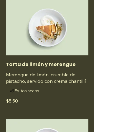
Tarta de limón y merengue
Merengue de limón, crumble de
pistacho, servido con crema chantillí
Frutos secos
$5.50