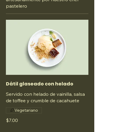
pastelero
Dátil glaseado con helado
Servido con helado de vainilla, salsa
de toffee y crumble de cacahuete
Vegetariano
$7.00